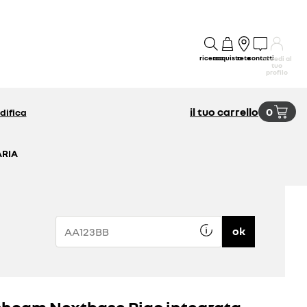
ricerca
acquisto
rete
contatti
accedi al
tuo
profilo
il tuo carrello
0
difica
ARIA
ok
hcam Nextbase Piqo integrata