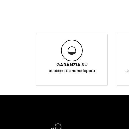
GARANZIA SU
accessori e manodopera
s