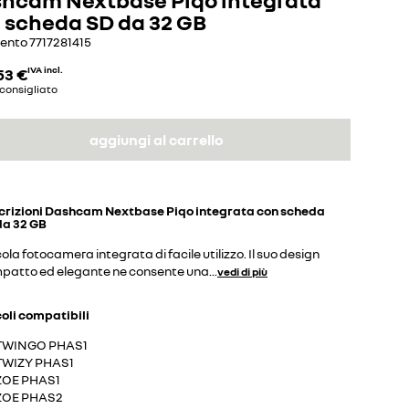
 scheda SD da 32 GB
mento
7717281415
53 €
IVA incl.
consigliato
aggiungi al carrello
crizioni
Dashcam Nextbase Piqo integrata con scheda
da 32 GB
ola fotocamera integrata di facile utilizzo. Il suo design
patto ed elegante ne consente una
...
vedi di più
coli compatibili
TWINGO PHAS1
TWIZY PHAS1
ZOE PHAS1
ZOE PHAS2