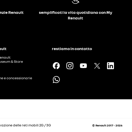
anzie Renault
semplificati la vita quotidiana con My
Renault
ault
restiamo in contatto
enault
useum & Store
ine e concessionarie
vazione delle reti mobili 2G / 3G
© Renault 2017 - 2026