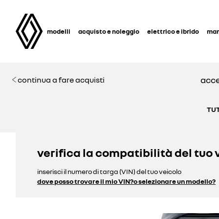
modelli
acquisto e noleggio
elettrico e ibrido
man
acce
continua a fare acquisti
TUT
verifica la compatibilità del tuo 
inserisci il numero di targa (VIN) del tuo veicolo
dove posso trovare il mio VIN?
o selezionare un modello?