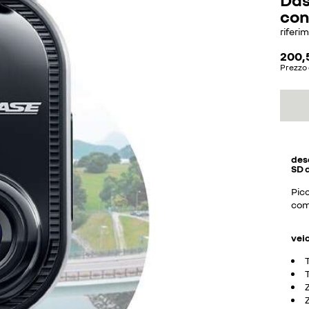
con
riferi
200,
Prezzo 
des
SD 
Picc
com
vei