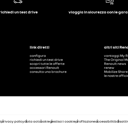
richiedi un test drive
viaggia in sicurezza con le gar
link diretti
altri siti Ren
configura
vantaggi My R
richiedi un test drive
The Original M
scopri tutte le offerte
Renault news
accessori Renault
renew
consulta una brochure
Mobilize Share
le nostre offic
i
privacy policy
data act
cookie
gestisci i cookie
profilazione
accessibilità
disatti