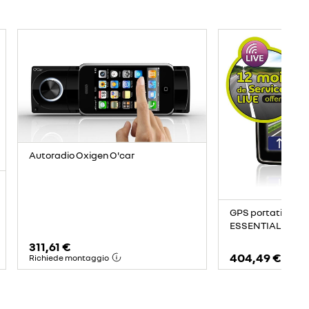
Autoradio Oxigen O'car
GPS portatile T
ESSENTIAL da 5 po
311,61 €
404,49 €
Richiede montaggio