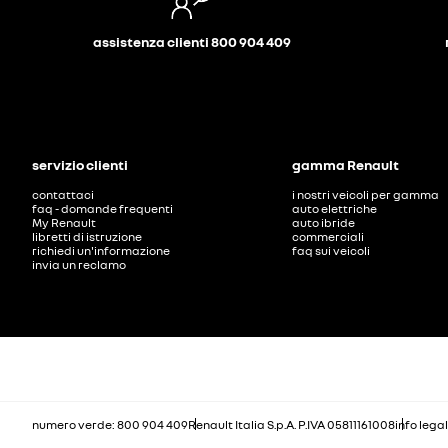
assistenza clienti 800 904 409
servizio clienti
gamma Renault
contattaci
i nostri veicoli per gamma
faq - domande frequenti
auto elettriche
My Renault
auto ibride
libretti di istruzione
commerciali
richiedi un'informazione
faq sui veicoli
invia un reclamo
numero verde: 800 904 409
Renault Italia S.p.A. P.IVA 05811161008
info legal