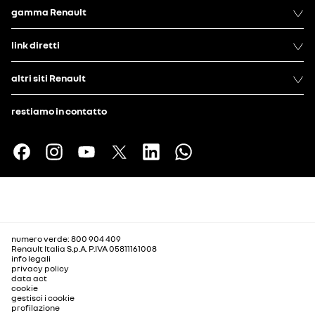
gamma Renault
link diretti
altri siti Renault
restiamo in contatto
numero verde: 800 904 409
Renault Italia S.p.A. P.IVA 05811161008
info legali
privacy policy
data act
cookie
gestisci i cookie
profilazione