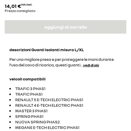
14,01 €
IVA incl.
Prezzo consigliato
aggiungi al carrello
descrizioni
Guanti isolanti misura L/XL
Per una migliore presa e per proteggere le mani durante
l'uso del cavo di ricarica, questi guanti
...
vedi di più
veicoli compatibili
TRAFIC 3 PHAS1
TRAFIC PHAS1
RENAULT 5 E-TECH ELECTRIC PHAS1
RENAULT 4 E-TECH ELECTRIC PHAS1
MASTER 3 PHAS1
SPRING PHAS1
NUOVA SPRING PHAS2
MEGANE E-TECH ELECTRIC PHAS1