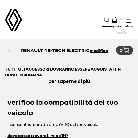
ricerca
acquisto
Menu
accedi al
tuo
profilo
RENAULT 4 E-TECH ELECTRIC
0
modifica
TUTTI GLI ACCESSORI DOVRANNO ESSERE ACQUISTATI IN
CONCESSIONARIA
per saperne di più
verifica la compatibilità del tuo
veicolo
inserisci il numero di targa (VIN) del tuo veicolo
dove posso trovare il mio VIN?