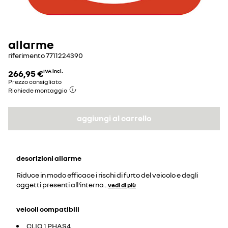
allarme
riferimento
7711224390
266,95 €
IVA incl.
Prezzo consigliato
Richiede montaggio
aggiungi al carrello
descrizioni
allarme
Riduce in modo efficace i rischi di furto del veicolo e degli
oggetti presenti all'interno
...
vedi di più
veicoli compatibili
CLIO 1 PHAS4