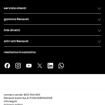
servizio clienti
gamma Renault
link diretti
altri siti Renault
restiamo in contatto
numero verde: 800 904 409
Renault Italia S.p.A. P.IVA 05811161008
info legali
privacy policy