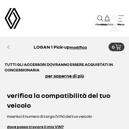
ricerca
acquisto
Menu
accedi al
tuo
profilo
LOGAN 1 Pick-up
0
modifica
TUTTI GLI ACCESSORI DOVRANNO ESSERE ACQUISTATI IN
CONCESSIONARIA
per saperne di più
verifica la compatibilità del tuo
veicolo
inserisci il numero di targa (VIN) del tuo veicolo
dove posso trovare il mio VIN?