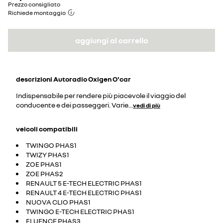
Prezzo consigliato
Richiede montaggio
aggiungi al carrello
descrizioni
Autoradio Oxigen O'car
Indispensabile per rendere più piacevole il viaggio del
conducente e dei passeggeri. Varie
...
vedi di più
veicoli compatibili
TWINGO PHAS1
TWIZY PHAS1
ZOE PHAS1
ZOE PHAS2
RENAULT 5 E-TECH ELECTRIC PHAS1
RENAULT 4 E-TECH ELECTRIC PHAS1
NUOVA CLIO PHAS1
TWINGO E-TECH ELECTRIC PHAS1
FLUENCE PHAS3