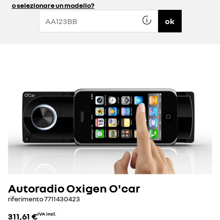
o selezionare un modello?
ok
Autoradio Oxigen O'car
riferimento
7711430423
311,61 €
IVA incl.