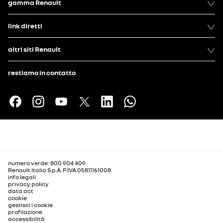
gamma Renault
link diretti
altri siti Renault
restiamo in contatto
numero verde: 800 904 409
Renault Italia S.p.A. P.IVA 05811161008
info legali
privacy policy
data act
cookie
gestisci i cookie
profilazione
accessibilità