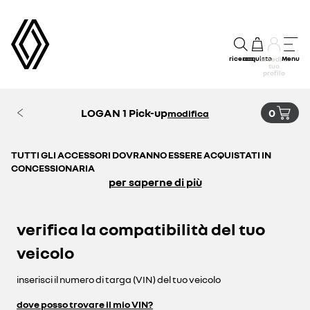
ricerca
acquisto
Menu
accedi al
tuo
profilo
LOGAN 1 Pick-up
0
modifica
TUTTI GLI ACCESSORI DOVRANNO ESSERE ACQUISTATI IN
CONCESSIONARIA
per saperne di più
verifica la compatibilità del tuo
veicolo
inserisci il numero di targa (VIN) del tuo veicolo
dove posso trovare il mio VIN?