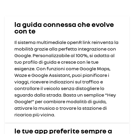
Youtube è disattivato. Consenti l'utilizzo dei cookie social
per accedere ai contenuti video.
la guida connessa che evolve
con te
rifiuto
Il sistema multimediale openR link reinventa la
accetto
mobilità grazie alla perfetta integrazione con
Google. Personalizzabile al 100%, si adatta al
tuo profilo di guida e cresce con le tue
esigenze. Con funzioni come Google Maps,
Waze e Google Assistant, puoi pianificare i
viaggi, ricevere indicazioni sul traffico e
controllare il veicolo senza distogliere lo
sguardo dalla strada. Basta un semplice “Hey
Google!” per cambiare modalità di guida,
attivare la musica o trovare la stazione di
ricarica più vicina.
le tue app preferite sempre a