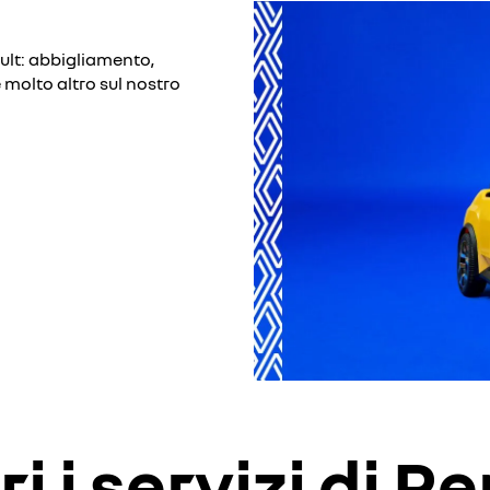
ault: abbigliamento,
e molto altro sul nostro
i i servizi di R