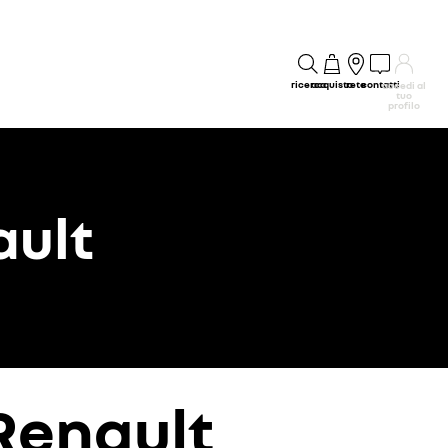
ricerca
acquisto
rete
contatti
accedi al
tuo
profilo
ult
 Renault