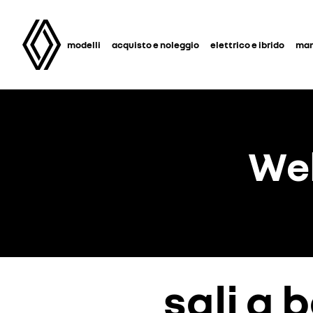
modelli
acquisto e noleggio
elettrico e ibrido
man
We
sali a 