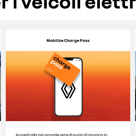
r i veicoli elettr
Mobilize Charge Pass
Accedi alla più grande rete di punti di ricarica in