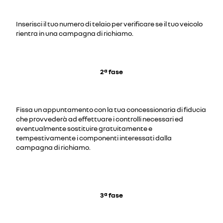
Inserisci il tuo numero di telaio per verificare se il tuo veicolo
rientra in una campagna di richiamo.
2ª fase
Fissa un appuntamento con la tua concessionaria di fiducia
che provvederà ad effettuare i controlli necessari ed
eventualmente sostituire gratuitamente e
tempestivamente i componenti interessati dalla
campagna di richiamo.
3ª fase