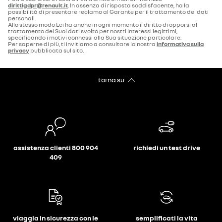
dirittigdpr@renault.it
. In assenza di risposta soddisfacente, ha la
possibilità di presentare reclamo al Garante per il trattamento dei dati
personali.
Allo stesso modo Lei ha anche in ogni momento il diritto di opporsi al
trattamento dei Suoi dati svolto per nostri interessi legittimi,
specificando i motivi connessi alla Sua situazione particolare.
Per saperne di più, ti invitiamo a consultare la nostra
informativa sulla
privacy
pubblicata sul sito.
torna su
assistenza clienti 800 904
richiedi un test drive
409
viaggia in sicurezza con le
semplificati la vita