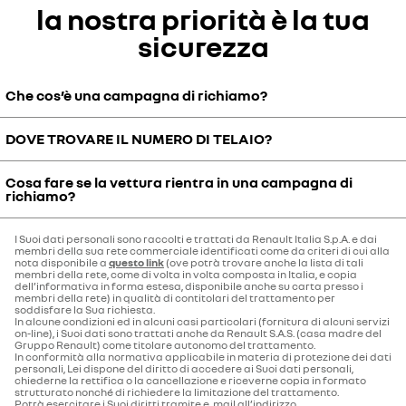
la nostra priorità è la tua
sicurezza
Che cos’è una campagna di richiamo?
DOVE TROVARE IL NUMERO DI TELAIO?
Qualora il brand Renault individuasse un prodotto che presenta un
rischio potenziale in materia di sicurezza o in ambito normativo,
verrà richiamato il veicolo eventualmente interessato dalla
Cosa fare se la vettura rientra in una campagna di
Il numero di Telaio, formato da 17 caratteri, è riportato sulla carta di
richiamo?
problematica. I clienti saranno avvisati tramite comunicazione
circolazione del veicolo, nella sezione 2 al rigo (E ), o sulla parte
scritta, con cui verranno invitati a fare controllare ed
inferiore del parabrezza lato conducente.
eventualmente riallineare gratuitamente i loro veicoli presso un
I Suoi dati personali sono raccolti e trattati da Renault Italia S.p.A. e dai
Ti invitiamo a contattare la tua concessionaria di fiducia, che si
membro della rete di assistenza Renault.
membri della sua rete commerciale identificati come da criteri di cui alla
occuperà del veicolo in modo gratuito e tempestivo.
nota disponibile a
questo link
(ove potrà trovare anche la lista di tali
membri della rete, come di volta in volta composta in Italia, e copia
dell’informativa in forma estesa, disponibile anche su carta presso i
membri della rete) in qualità di contitolari del trattamento per
soddisfare la Sua richiesta.
In alcune condizioni ed in alcuni casi particolari (fornitura di alcuni servizi
on-line), i Suoi dati sono trattati anche da Renault S.A.S. (casa madre del
Gruppo Renault) come titolare autonomo del trattamento.
In conformità alla normativa applicabile in materia di protezione dei dati
personali, Lei dispone del diritto di accedere ai Suoi dati personali,
chiederne la rettifica o la cancellazione e riceverne copia in formato
strutturato nonché di richiedere la limitazione del trattamento.
Potrà esercitare i Suoi diritti tramite e. mail all’indirizzo