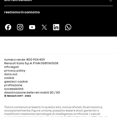
restiamo in contatto
numero verde: 800 904 409
Renault Italia S.p.A. P.IVA 05811161008
info legali
privacy policy
data act
cookie
gestisci i cookie
profilazione
accessibilità
disattivazione delle reti mobili 2G / 3G
© Renault 2017 - 2026
Taluni contenuti presenti in questo sito, inclusi sfondi, illustrazioni e,
occasionalmente, figure umane, possono essere stati generati o
modificati mediante tecnologie di intelligenza artificiale. I veicoli