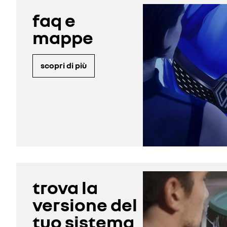
faq e
mappe
scopri di più
trova la
versione del
tuo sistema