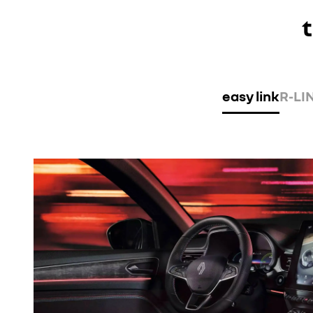
t
easy link
R-LI