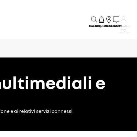
ricerca
acquisto
rete
contatti
accedi al
tuo
profilo
ltimediali e
ne e ai relativi servizi connessi.