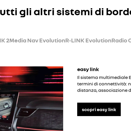
utti gli altri sistemi di bor
NK 2
Media Nav Evolution
R-LINK Evolution
Radio 
easy link
Il sistema multimediale E
termini di connettività: 
distanza, associazione 
scopri easy link