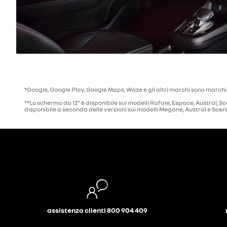
*Google, Google Play, Google Maps, Waze e gli altri marchi sono marchi
**Lo schermo da 12” è disponibile sui modelli Rafale, Espace, Austral, Sc
disponibile a seconda delle versioni sui modelli Megane, Austral e Sceni
assistenza clienti 800 904 409