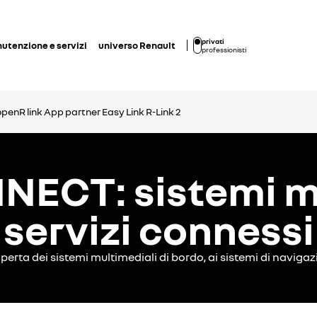
privati
utenzione e servizi
universo Renault
professionisti
openR link
App partner
Easy Link
R-Link 2
NECT: sistemi mu
servizi connessi
ta dei sistemi multimediali di bordo, ai sistemi di navigazio