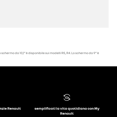
 schermo da 10,1” è disponibile sui modelli R5, R4. Lo schermo da 9” è
anzie Renault
semplificati la vita quotidiana con My
Renault