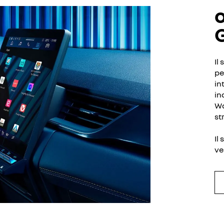
Il
pe
in
in
Wa
st
Il
ve