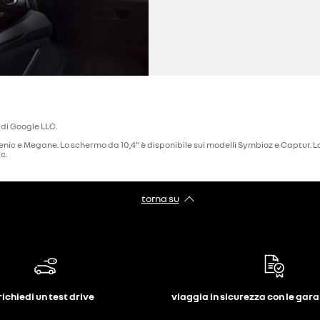
 di Google LLC.
enic e Megane. Lo schermo da 10,4” è disponibile sui modelli Symbioz e Captur. Lo
c.
torna su
richiedi un test drive
viaggia in sicurezza con le gar