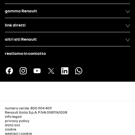
gamma Renault
link diretti
altri siti Renault
restiamo in contatto
numero verde: 800 904 409
Renault Italia S.p.A. P.IVA 05811161008
info legali
privacy policy
data act
cookie
gestisci i cookie