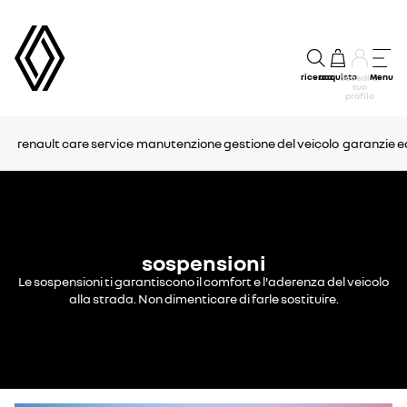
ricerca
acquisto
Menu
accedi al
tuo
profilo
renault care service
manutenzione
gestione del veicolo
garanzie e
sospensioni
Le sospensioni ti garantiscono il comfort e l'aderenza del veicolo
alla strada. Non dimenticare di farle sostituire.