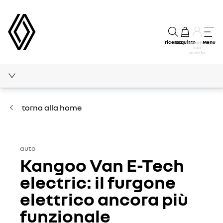
ricerca
acquisto
Menu
accedi al
tuo
profilo
home
auto
torna alla home
innovazione
auto
sport
Kangoo Van E-Tech
consigli
electric: il furgone
elettrico ancora più
funzionale