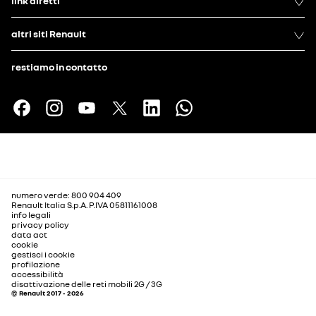
link diretti
altri siti Renault
restiamo in contatto
numero verde: 800 904 409
Renault Italia S.p.A. P.IVA 05811161008
info legali
privacy policy
data act
cookie
gestisci i cookie
profilazione
accessibilità
disattivazione delle reti mobili 2G / 3G
© Renault 2017 - 2026