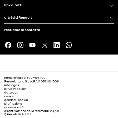
link diretti
altri siti Renault
restiamo in contatto
numero verde: 800 904 409
Renault Italia S.p.A. P.IVA 05811161008
info legali
privacy policy
data act
cookie
gestisci i cookie
profilazione
accessibilità
disattivazione delle reti mobili 2G / 3G
© Renault 2017 - 2026