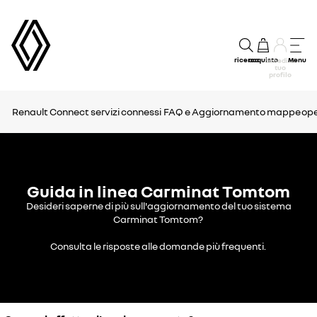
ricerca
acquisto
Menu
accedi al
tuo
profilo
Renault Connect
servizi connessi
FAQ e Aggiornamento mappe
ope
Guida in linea Carminat Tomtom
Desideri saperne di più sull'aggiornamento del tuo sistema
Carminat Tomtom?
Consulta le risposte alle domande più frequenti.