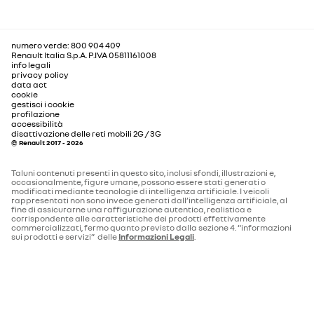
numero verde: 800 904 409
Renault Italia S.p.A. P.IVA 05811161008
info legali
privacy policy
data act
cookie
gestisci i cookie
profilazione
accessibilità
disattivazione delle reti mobili 2G / 3G
© Renault 2017 - 2026
Taluni contenuti presenti in questo sito, inclusi sfondi, illustrazioni e,
occasionalmente, figure umane, possono essere stati generati o
modificati mediante tecnologie di intelligenza artificiale. I veicoli
rappresentati non sono invece generati dall’intelligenza artificiale, al
fine di assicurarne una raffigurazione autentica, realistica e
corrispondente alle caratteristiche dei prodotti effettivamente
commercializzati, fermo quanto previsto dalla sezione 4. “informazioni
sui prodotti e servizi” delle
Informazioni Legali
.