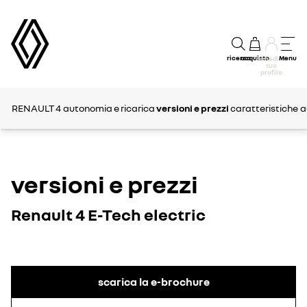
ricerca
acquisto
Menu
accedi al
tuo
profilo
RENAULT 4
autonomia e ricarica
versioni e prezzi
caratteristiche
a
versioni e prezzi
Renault 4 E-Tech electric
scarica la e-brochure