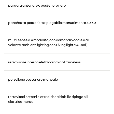
paraurti anteriore e posteriore nero
panchetta posteriore ripiegabile manualmente 40:60
multi-sense a 4 modalità,con comandi vocale e al
volante,ambient lighting con Living lights(48 col.)
retrovisore interno elettrocromico frameless
portellone posteriore manuale
retrovisori esterni elettrici riscaldabili e ripiegabili
elettricamente