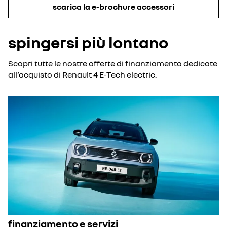
del
scarica la e-brochure accessori
veicolo
è
preservata
grazie
al
spingersi più lontano
giunto
sferico
che
può
essere
Scopri tutte le nostre offerte di finanziamento dedicate
facilmente
rimosso
all’acquisto di Renault 4 E-Tech electric.
senza
attrezzi.
finanziamento e servizi