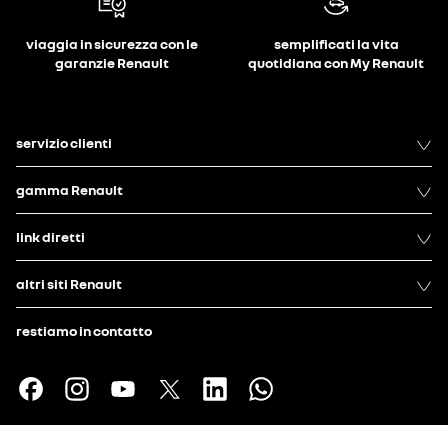
viaggia in sicurezza con le
semplificati la vita
garanzie Renault
quotidiana con My Renault
servizio clienti
gamma Renault
link diretti
altri siti Renault
restiamo in contatto