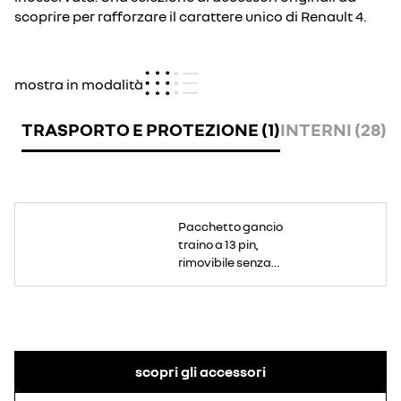
scoprire per rafforzare il carattere unico di Renault 4.
mostra in modalità
TRASPORTO E PROTEZIONE (1)
INTERNI (28)
E
Ideale
per
Pacchetto gancio
trasportare
facilmente
traino a 13 pin,
un
portabicicletta,
rimovibile senza
ma
anche
attrezzi
per
trainare
rimorchi
con
una
capacità
di
750
kg.
scopri gli accessori
L'integrità
dello
stile