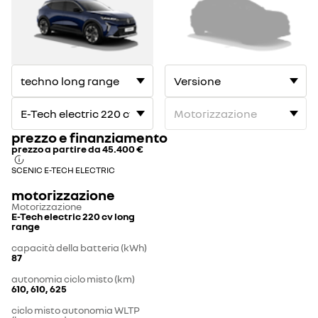
ELECTRIC
ELECTRIC
1
2
prezzo e finanziamento
prezzo a partire da
45.400 €
SCENIC E-TECH ELECTRIC
motorizzazione
Motorizzazione
E-Tech electric 220 cv long
range
capacità della batteria (kWh)
87
autonomia ciclo misto (km)
610, 610, 625
ciclo misto autonomia WLTP