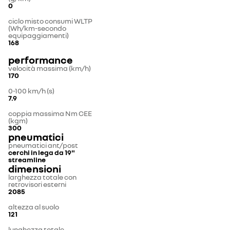
0
ciclo misto consumi WLTP
(Wh/km-secondo
equipaggiamenti)
168
performance
velocità massima (km/h)
170
0-100 km/h (s)
7.9
coppia massima Nm CEE
(kgm)
300
pneumatici
pneumatici ant/post
cerchi in lega da 19"
streamline
dimensioni
larghezza totale con
retrovisori esterni
2085
altezza al suolo
121
lunghezza totale