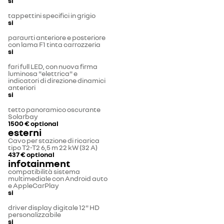
si
tappettini specifici in grigio
si
paraurti anteriore e posteriore
con lama F1 tinta carrozzeria
si
fari full LED, con nuova firma
luminosa "elettrica" e
indicatori di direzione dinamici
anteriori
si
tetto panoramico oscurante
Solarbay
1500 €
optional
esterni
Cavo per stazione di ricarica
tipo T2-T2 6,5 m 22 kW (32 A)
437 €
optional
infotainment
compatibilità sistema
multimediale con Android auto
e AppleCarPlay
si
driver display digitale 12" HD
personalizzabile
si