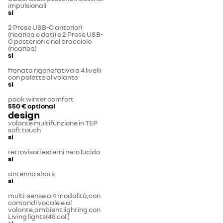
impulsionali
si
2 Prese USB-C anteriori
(ricarica e dati) e 2 Prese USB-
C posteriori e nel bracciolo
(ricarica)
si
frenata rigenerativa a 4 livelli
con palette al volante
si
pack winter comfort
550 €
optional
design
volante multifunzione in TEP
soft touch
si
retrovisori esterni nero lucido
si
antenna shark
si
multi-sense a 4 modalità,con
comandi vocale e al
volante,ambient lighting con
Living lights(48 col.)