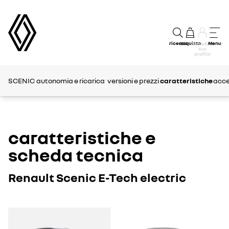
ricerca
acquisto
Menu
accedi al
tuo
profilo
SCENIC
autonomia e ricarica
versioni e prezzi
caratteristiche
acce
caratteristiche e
scheda tecnica
Renault Scenic E-Tech electric
SCENIC
SCENIC
E-
E-
TECH
TECH