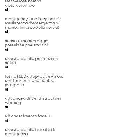
retrovisore interno
elettrocromico
si
emergency lane keep assist
(assistenza d'emergenza al
mantenimento della corsia)
si
sensore monitoraggio
pressione pneumatici
si
assistenza alla partenza in
salita
si
fari full LED adaptative vision,
con funzione fendinebbia
integrata
si
advanced driver distraction
warning
si
Riconoscimento face ID
si
assistenza alla frenata di
emergenza