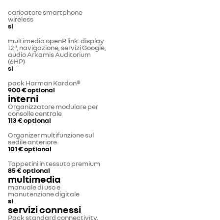
caricatore smartphone
wireless
si
multimedia openR link: display
12'', navigazione, servizi Google,
audio Arkamis Auditorium
(6HP)
si
pack Harman Kardon®
900 €
optional
interni
Organizzatore modulare per
consolle centrale
113 €
optional
Organizer multifunzione sul
sedile anteriore
101 €
optional
Tappetini in tessuto premium
85 €
optional
multimedia
manuale di uso e
manutenzione digitale
si
servizi connessi
Pack standard connectivity,