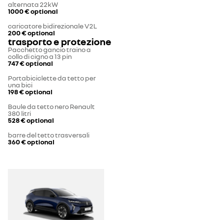
alternata 22kW
1000 €
optional
caricatore bidirezionale V2L
200 €
optional
trasporto e protezione
Pacchetto gancio traino a
collo di cigno a 13 pin
747 €
optional
Portabiciclette da tetto per
una bici
198 €
optional
Baule da tetto nero Renault
380 litri
528 €
optional
barre del tetto trasversali
360 €
optional