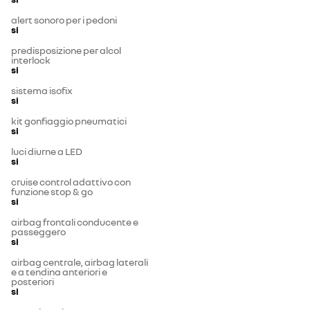
alert sonoro per i pedoni
si
predisposizione per alcol
interlock
si
sistema isofix
si
kit gonfiaggio pneumatici
si
luci diurne a LED
si
cruise control adattivo con
funzione stop & go
si
airbag frontali conducente e
passeggero
si
airbag centrale, airbag laterali
e a tendina anteriori e
posteriori
si