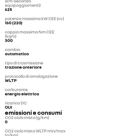
(km-secondo
equipaggiamenti)
625
potenza massima kW CEE (cv)
160 (220)
coppia massima Nm CEE
(kgm)
300
cambio
automatico
tipo di trasmissione
trazione anteriore
protocollo di omologazione
WLTP
carburante
energia elettrica
ricarica DC
OUI
emissioni e consumi
CO2 ciclo misto (g/km)
0
CO2 ciclo misto WLTP min/max
(g/km)