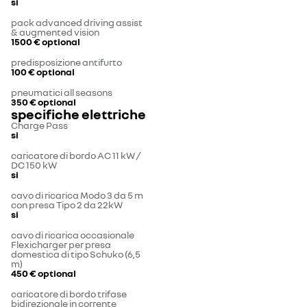
si
pack advanced driving assist
& augmented vision
1500 €
optional
predisposizione antifurto
100 €
optional
pneumatici all seasons
350 €
optional
specifiche elettriche
Charge Pass
si
caricatore di bordo AC 11 kW /
DC 150 kW
si
cavo di ricarica Modo 3 da 5 m
con presa Tipo 2 da 22kW
si
cavo di ricarica occasionale
Flexicharger per presa
domestica di tipo Schuko (6,5
m)
450 €
optional
caricatore di bordo trifase
bidirezionale in corrente