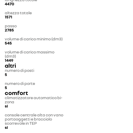
4470
altezza totale
1571
passo
2785
volume di carico minimo (dm3)
545
volume di carico massimo
(dm3)
1449
altri
numero di posti
5
numero di porte
5
comfort
climatizzatore automatico bi-
zona
si
console centrale alta con vano
portaoggetti e bracciolo
scorrevole in TEP
si