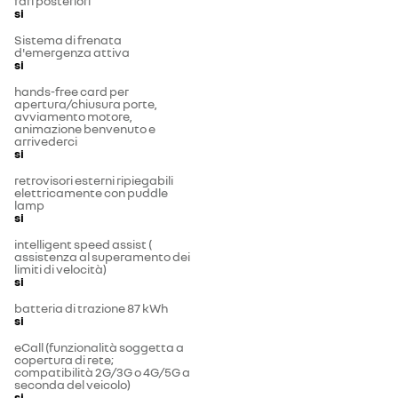
fari posteriori
si
Sistema di frenata
d'emergenza attiva
si
hands-free card per
apertura/chiusura porte,
avviamento motore,
animazione benvenuto e
arrivederci
si
retrovisori esterni ripiegabili
elettricamente con puddle
lamp
si
intelligent speed assist (
assistenza al superamento dei
limiti di velocità)
si
batteria di trazione 87 kWh
si
eCall (funzionalità soggetta a
copertura di rete;
compatibilità 2G/3G o 4G/5G a
seconda del veicolo)
si