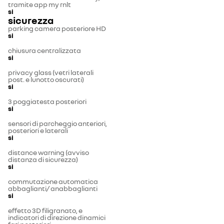
tramite app my rnlt
si
sicurezza
parking camera posteriore HD
si
chiusura centralizzata
si
privacy glass (vetri laterali
post. e lunotto oscurati)
si
3 poggiatesta posteriori
si
sensori di parcheggio anteriori,
posteriori e laterali
si
distance warning (avviso
distanza di sicurezza)
si
commutazione automatica
abbaglianti/ anabbaglianti
si
effetto 3D filigranato, e
indicatori di direzione dinamici