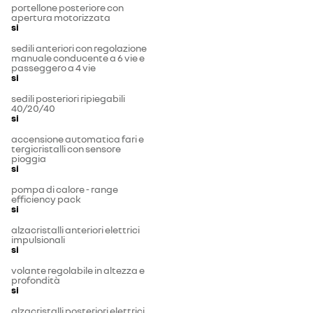
portellone posteriore con
apertura motorizzata
si
sedili anteriori con regolazione
manuale conducente a 6 vie e
passeggero a 4 vie
si
sedili posteriori ripiegabili
40/20/40
si
accensione automatica fari e
tergicristalli con sensore
pioggia
si
pompa di calore - range
efficiency pack
si
alzacristalli anteriori elettrici
impulsionali
si
volante regolabile in altezza e
profondità
si
alzacristalli posteriori elettrici