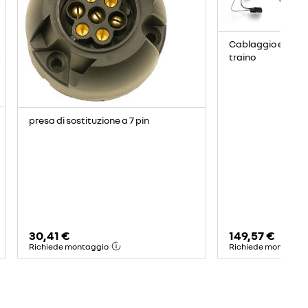
Cablaggio elettric
traino
presa di sostituzione a 7 pin
30,41 €
149,57 €
Richiede montaggio
Richiede montaggi