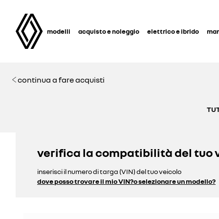
modelli
acquisto e noleggio
elettrico e ibrido
man
continua a fare acquisti
TUT
verifica la compatibilità del tuo 
inserisci il numero di targa (VIN) del tuo veicolo
dove posso trovare il mio VIN?
o selezionare un modello?