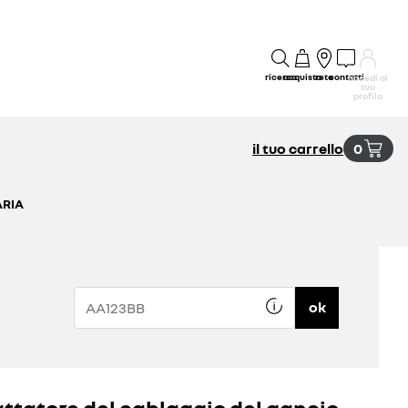
ricerca
acquisto
rete
contatti
accedi al
tuo
profilo
il tuo carrello
0
ARIA
ok
ttatore del cablaggio del gancio