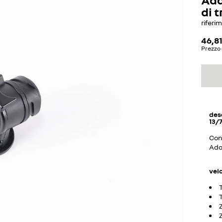
di t
riferi
46,81
Prezzo 
des
13/7
Conv
Adat
vei