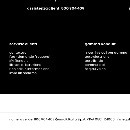
assistenza clienti 800 904 409
servizio clienti
gamma Renault
contattaci
i nostri veicoli per gamma
faq - domande frequenti
auto elettriche
My Renault
auto ibride
libretti di istruzione
commerciali
richiedi un'informazione
faq sui veicoli
invia un reclamo
numero verde: 800 904 409
Renault Italia S.p.A. P.IVA 05811161008
info legal