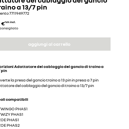
raino a 13/7 pin
mento
7711949772
 €
IVA incl.
consigliato
aggiungi al carrello
crizioni
Adattatore del cablaggio del gancio di traino a
 pin
erte la presa del gancio traino a 13 pin in presa a 7 pin
tatore del cablaggio del gancio di traino a 13/7 pin
coli compatibili
TWINGO PHAS1
TWIZY PHAS1
ZOE PHAS1
ZOE PHAS2