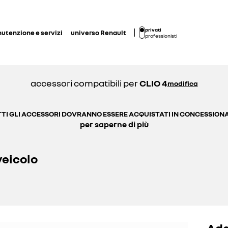
privati
utenzione e servizi
universo Renault
professionisti
accessori compatibili per
CLIO 4
modifica
TI GLI ACCESSORI DOVRANNO ESSERE ACQUISTATI IN CONCESSION
per saperne di più
veicolo
Ada