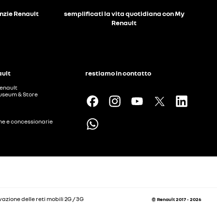
anzie Renault
semplificati la vita quotidiana con My
Renault
ault
restiamo in contatto
enault
useum & Store
ine e concessionarie
vazione delle reti mobili 2G / 3G
© Renault 2017 - 2026