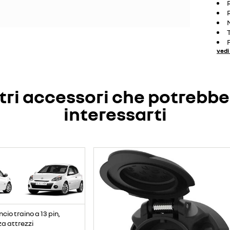
vedi 
tri accessori che potrebb
interessarti
io traino a 13 pin,
za attrezzi