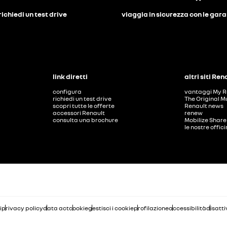
richiedi un test drive
viaggia in sicurezza con le gar
link diretti
altri siti Ren
configura
vantaggi My R
richiedi un test drive
The Original M
scopri tutte le offerte
Renault news
accessori Renault
renew
consulta una brochure
Mobilize Share
le nostre offic
i
privacy policy
data act
cookie
gestisci i cookie
profilazione
accessibilità
disatti