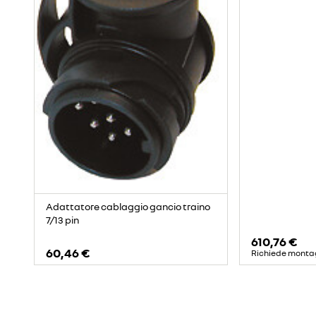
Adattatore cablaggio gancio traino
7/13 pin
610,76 €
60,46 €
Richiede monta