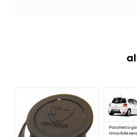
al
Pacchetto ganc
rimovibile sen