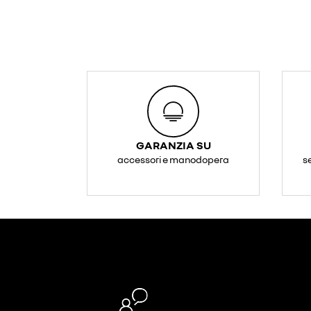
GARANZIA SU
accessori e manodopera
s