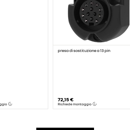
presa di sostituzione a 13 pin
72,15 €
ggio
Richiede montaggio