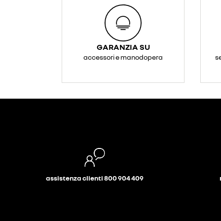
GARANZIA SU
accessori e manodopera
s
assistenza clienti 800 904 409