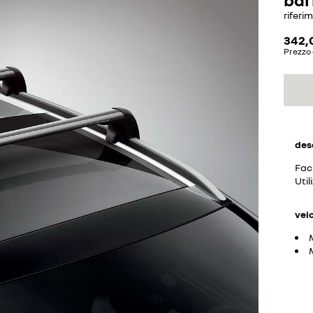
riferi
342,
Prezzo 
des
Faci
Util
vei