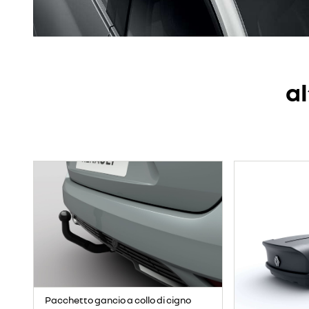
al
Pacchetto gancio a collo di cigno