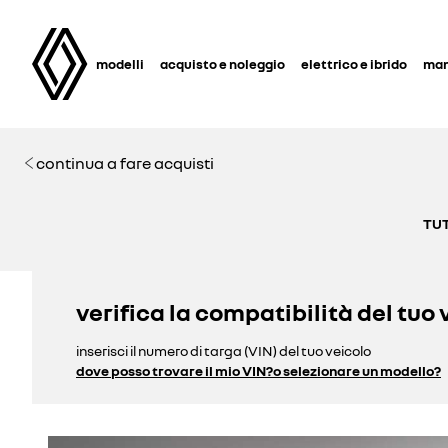
modelli
acquisto e noleggio
elettrico e ibrido
man
continua a fare acquisti
TUT
verifica la compatibilità del tuo 
inserisci il numero di targa (VIN) del tuo veicolo
dove posso trovare il mio VIN?
o selezionare un modello?