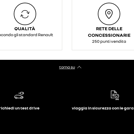
QUALITÀ
RETE DELLE
econdo gli standard Renault
CONCESSIONARIE
250 punti vendita
torna su
richiedi un test drive
viaggia in sicurezza con le gar