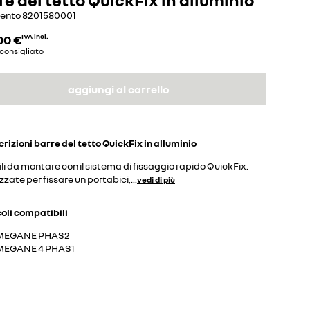
mento
8201580001
00 €
IVA incl.
consigliato
aggiungi al carrello
crizioni
barre del tetto QuickFix in alluminio
li da montare con il sistema di fissaggio rapido QuickFix.
izzate per fissare un portabici,
...
vedi di più
coli compatibili
MEGANE PHAS2
MEGANE 4 PHAS1