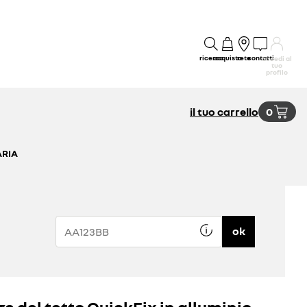
ricerca
acquisto
rete
contatti
accedi al
tuo
profilo
il tuo carrello
0
ARIA
ok
re del tetto QuickFix in alluminio