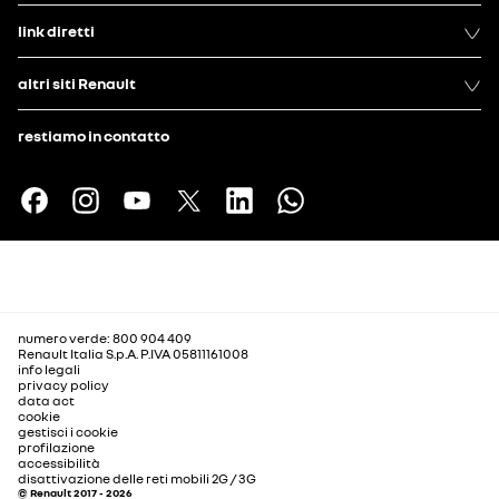
link diretti
altri siti Renault
restiamo in contatto
numero verde: 800 904 409
Renault Italia S.p.A. P.IVA 05811161008
info legali
privacy policy
data act
cookie
gestisci i cookie
profilazione
accessibilità
disattivazione delle reti mobili 2G / 3G
© Renault 2017 - 2026