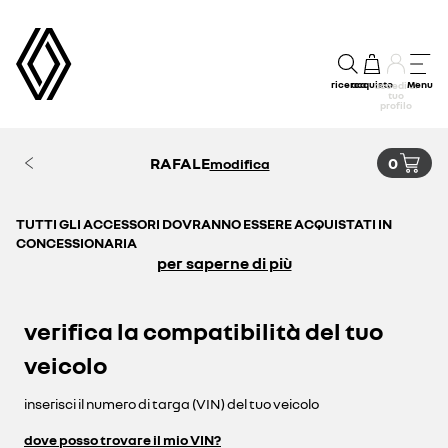
ricerca
acquisto
Menu
accedi al
tuo
profilo
RAFALE
0
modifica
TUTTI GLI ACCESSORI DOVRANNO ESSERE ACQUISTATI IN
CONCESSIONARIA
per saperne di più
verifica la compatibilità del tuo
veicolo
inserisci il numero di targa (VIN) del tuo veicolo
dove posso trovare il mio VIN?