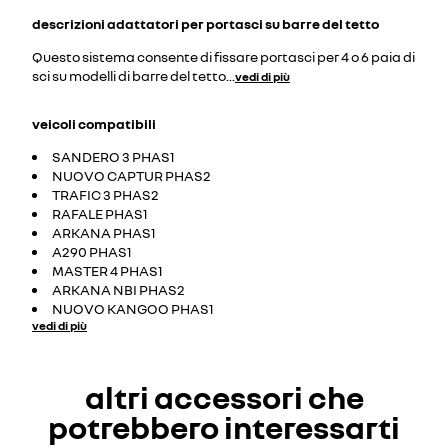
descrizioni
adattatori per portasci su barre del tetto
Questo sistema consente di fissare portasci per 4 o 6 paia di
sci su modelli di barre del tetto
...
vedi di più
veicoli compatibili
SANDERO 3 PHAS1
NUOVO CAPTUR PHAS2
TRAFIC 3 PHAS2
RAFALE PHAS1
ARKANA PHAS1
A290 PHAS1
MASTER 4 PHAS1
ARKANA NBI PHAS2
NUOVO KANGOO PHAS1
vedi di più
altri accessori che
potrebbero interessarti