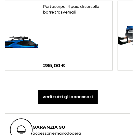
Portasci per 4 paia di sci sulle
barre trasversali
285,00 €
vedi tutti gli accessori​
GARANZIA SU
accessori e manodopera