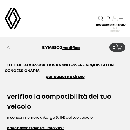
ricerca
acquisto
Menu
accedi al
tuo
profilo
SYMBIOZ
0
modifica
TUTTI GLI ACCESSORI DOVRANNO ESSERE ACQUISTATI IN
CONCESSIONARIA
per saperne di più
verifica la compatibilità del tuo
veicolo
inserisci il numero di targa (VIN) del tuo veicolo
dove posso trovare il mio VIN?