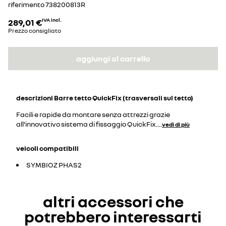
riferimento
738200813R
289,01 €
IVA incl.
Prezzo consigliato
aggiungi al carrello
descrizioni
Barre tetto QuickFix (trasversali sul tetto)
Facili e rapide da montare senza attrezzi grazie
all'innovativo sistema di fissaggio QuickFix.
...
vedi di più
veicoli compatibili
SYMBIOZ PHAS2
altri accessori che
potrebbero interessarti