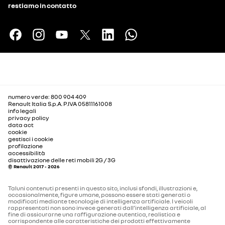
restiamo in contatto
numero verde: 800 904 409
Renault Italia S.p.A. P.IVA 05811161008
info legali
privacy policy
data act
cookie
gestisci i cookie
profilazione
accessibilità
disattivazione delle reti mobili 2G / 3G
© Renault 2017 - 2026
Taluni contenuti presenti in questo sito, inclusi sfondi, illustrazioni e,
occasionalmente, figure umane, possono essere stati generati o
modificati mediante tecnologie di intelligenza artificiale. I veicoli
rappresentati non sono invece generati dall’intelligenza artificiale, al
fine di assicurarne una raffigurazione autentica, realistica e
corrispondente alle caratteristiche dei prodotti effettivamente