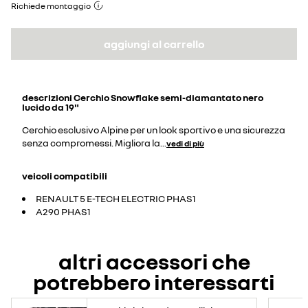
Richiede montaggio
aggiungi al carrello
descrizioni
Cerchio Snowflake semi-diamantato nero
lucido da 19"
Cerchio esclusivo Alpine per un look sportivo e una sicurezza
senza compromessi. Migliora la
...
vedi di più
veicoli compatibili
RENAULT 5 E-TECH ELECTRIC PHAS1
A290 PHAS1
altri accessori che
potrebbero interessarti