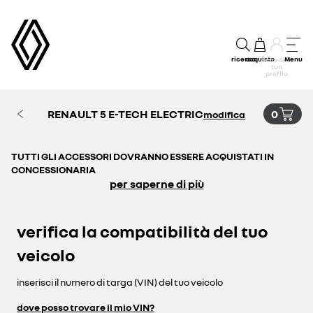
ricerca
acquisto
Menu
accedi al
tuo
profilo
RENAULT 5 E-TECH ELECTRIC
0
modifica
TUTTI GLI ACCESSORI DOVRANNO ESSERE ACQUISTATI IN
CONCESSIONARIA
per saperne di più
verifica la compatibilità del tuo
veicolo
inserisci il numero di targa (VIN) del tuo veicolo
dove posso trovare il mio VIN?