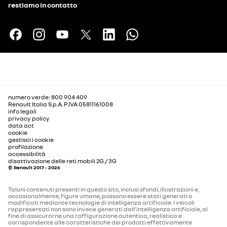
restiamo in contatto
numero verde: 800 904 409
Renault Italia S.p.A. P.IVA 05811161008
info legali
privacy policy
data act
cookie
gestisci i cookie
profilazione
accessibilità
disattivazione delle reti mobili 2G / 3G
© Renault 2017 - 2026
Taluni contenuti presenti in questo sito, inclusi sfondi, illustrazioni e,
occasionalmente, figure umane, possono essere stati generati o
modificati mediante tecnologie di intelligenza artificiale. I veicoli
rappresentati non sono invece generati dall’intelligenza artificiale, al
fine di assicurarne una raffigurazione autentica, realistica e
corrispondente alle caratteristiche dei prodotti effettivamente