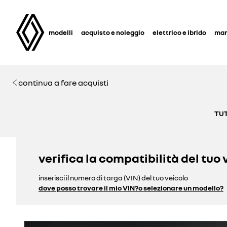
modelli
acquisto e noleggio
elettrico e ibrido
man
continua a fare acquisti
TUT
verifica la compatibilità del tuo 
inserisci il numero di targa (VIN) del tuo veicolo
dove posso trovare il mio VIN?
o selezionare un modello?