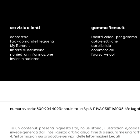
servizio clienti
gamma Renault
contattaci
i nostri veicoli per gamma
faq - domande frequenti
auto elettriche
My Renault
auto ibride
libretti di istruzione
commerciali
richiedi un'informazione
faq sui veicoli
invia un reclamo
numero verde: 800 904 409
Renault Italia S.p.A. P.IVA 05811161008
info legal
Taluni contenuti presenti in questo sito, inclusi sfondi, illustrazioni e, o
invece generati dall’intelligenza artificiale, al fine di assicurarne una 
4. “informazioni sui prodotti e servizi” delle
Informazioni Legali
.