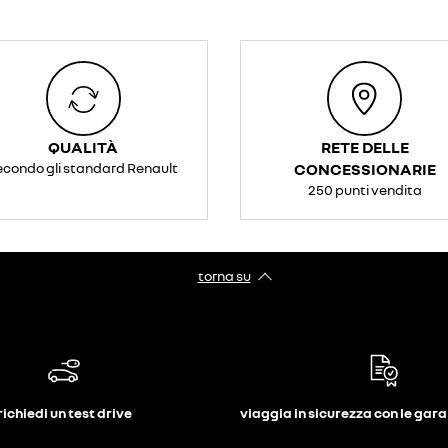
QUALITÀ
RETE DELLE
econdo gli standard Renault
CONCESSIONARIE
250 punti vendita
torna su
richiedi un test drive
viaggia in sicurezza con le gar