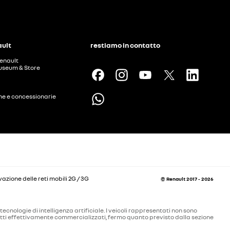
ault
restiamo in contatto
enault
useum & Store
ine e concessionarie
vazione delle reti mobili 2G / 3G
© Renault 2017 - 2026
ecnologie di intelligenza artificiale. I veicoli rappresentati non sono
odotti effettivamente commercializzati, fermo quanto previsto dalla sezione