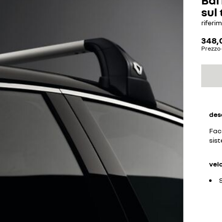
sul
riferi
348,
Prezzo 
des
Faci
sist
vei