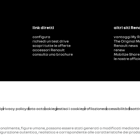
link diretti
altri siti Ren
configura
vantaggi My R
richiedi un test drive
The Original M
scopri tutte le offerte
Renault news
accessori Renault
renew
consulta una brochure
Mobilize Share
le nostre offic
i
privacy policy
data act
cookie
gestisci i cookie
profilazione
accessibilità
disatti
ccasionalmente, figure umane, possono essere stati generati o modificati mediante t
raffigurazione autentica, realistica e corrispondente alle caratteristiche dei pr