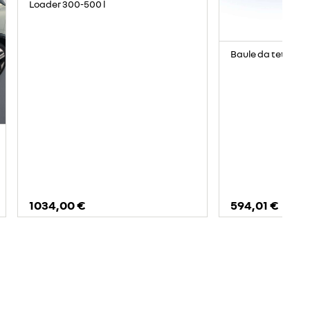
Loader 300-500 l
Baule da tetto ner
1034,00 €
594,01 €