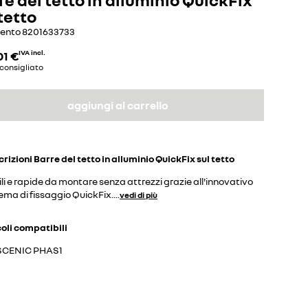
 tetto
mento
8201633733
01 €
IVA incl.
consigliato
aggiungi al carrello
crizioni
Barre del tetto in alluminio QuickFix sul tetto
li e rapide da montare senza attrezzi grazie all'innovativo
ema di fissaggio QuickFix.
...
vedi di più
coli compatibili
SCENIC PHAS1