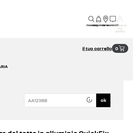
ricerca
acquisto
rete
contatti
accedi al
tuo
profilo
il tuo carrello
0
ARIA
ok
re del tetto in alluminio QuickFix