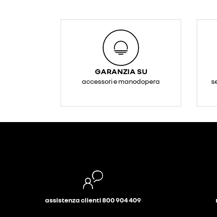
GARANZIA SU
accessori e manodopera
s
assistenza clienti 800 904 409