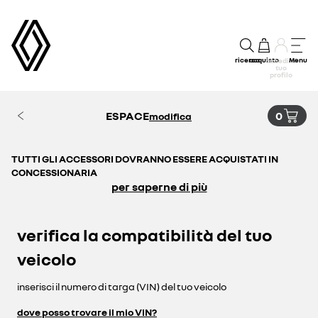
ricerca
acquisto
Menu
accedi al
tuo
profilo
ESPACE
0
modifica
TUTTI GLI ACCESSORI DOVRANNO ESSERE ACQUISTATI IN
CONCESSIONARIA
per saperne di più
verifica la compatibilità del tuo
veicolo
inserisci il numero di targa (VIN) del tuo veicolo
dove posso trovare il mio VIN?