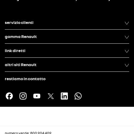
servizio clienti
gamma Renault
link diretti
altri siti Renault
restiamo in contatto
numero verde: 800 904 409