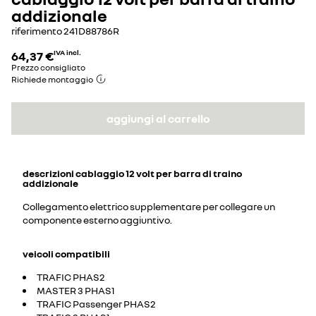
addizionale
riferimento
241D88786R
64,37 €
IVA incl.
Prezzo consigliato
Richiede montaggio
aggiungi al carrello
descrizioni
cablaggio 12 volt per barra di traino
addizionale
Collegamento elettrico supplementare per collegare un
componente esterno aggiuntivo.
veicoli compatibili
TRAFIC PHAS2
MASTER 3 PHAS1
TRAFIC Passenger PHAS2