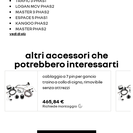
TRAFIC 3 PHAS1
LOGAN MCV PHAS2
MASTER 3 PHAS2
ESPACE 5 PHAS1
KANGOO PHAS2
MASTER PHAS2
vedi di più
altri accessori che
potrebbero interessarti
cablaggio a 7 pin per gancio
traino a collo di cigno, rimovibile
senza attrezzi
465,84 €
Richiede montaggio