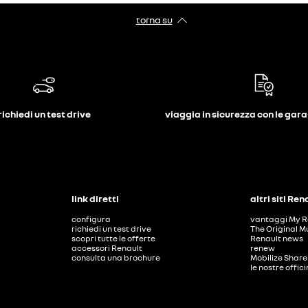
torna su
richiedi un test drive
viaggia in sicurezza con le gar
link diretti
altri siti Ren
configura
vantaggi My R
richiedi un test drive
The Original M
scopri tutte le offerte
Renault news
accessori Renault
renew
consulta una brochure
Mobilize Share
le nostre offic