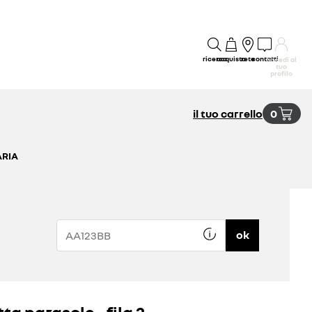
ricerca
acquisto
rete
contatti
accedi al
tuo
profilo
il tuo carrello
0
ARIA
ok
ta parasole - fila 2