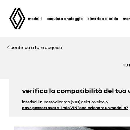
modelli
acquisto e noleggio
elettrico e ibrido
man
continua a fare acquisti
TUT
verifica la compatibilità del tuo 
inserisci il numero di targa (VIN) del tuo veicolo
dove posso trovare il mio VIN?
o selezionare un modello?