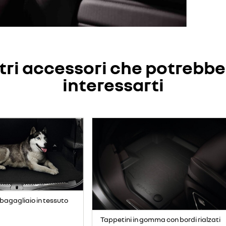
tri accessori che potrebb
interessarti
bagagliaio in tessuto
Tappetini in gomma con bordi rialzati