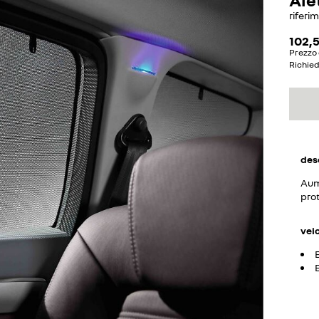
riferi
102,
Prezzo 
Richie
des
Aume
prot
vei