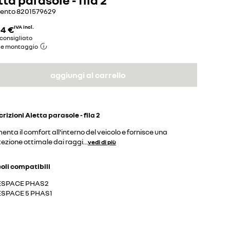
mento
8201579629
54 €
IVA incl.
consigliato
de montaggio
aggiungi al carrello
crizioni
Aletta parasole - fila 2
nta il comfort all'interno del veicolo e fornisce una
ezione ottimale dai raggi
...
vedi di più
coli compatibili
ESPACE PHAS2
ESPACE 5 PHAS1