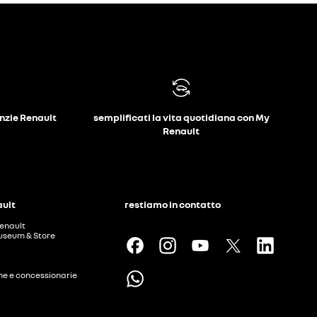
anzie Renault
semplificati la vita quotidiana con My
Renault
ault
restiamo in contatto
enault
useum & Store
ine e concessionarie