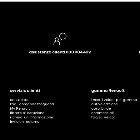
assistenza clienti 800 904 409
servizio clienti
gamma Renault
contattaci
i nostri veicoli per gamma
faq - domande frequenti
auto elettriche
My Renault
auto ibride
libretti di istruzione
commerciali
richiedi un'informazione
faq sui veicoli
invia un reclamo