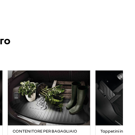
ero
CONTENITORE PER BAGAGLIAIO
Tappetini in gomm