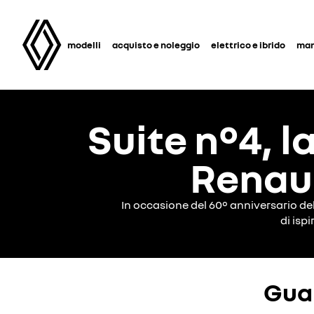
modelli
acquisto e noleggio
elettrico e ibrido
man
Suite n°4, l
Renau
In occasione del 60° anniversario de
di ispi
Guar