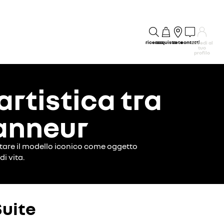
ricerca
acquisto
rete
contatti
accedi al
tuo
profilo
artistica tra
anneur
etare il modello iconico come oggetto
di vita.
Suite