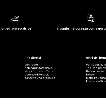
richiedi un test drive
viaggia in sicurezza con le gar
link diretti
altri siti Ren
configura
vantaggi My R
richiedi un test drive
The Original M
scopri tutte le offerte
Renault news
accessori Renault
renew
consulta una brochure
Mobilize Share
le nostre offic