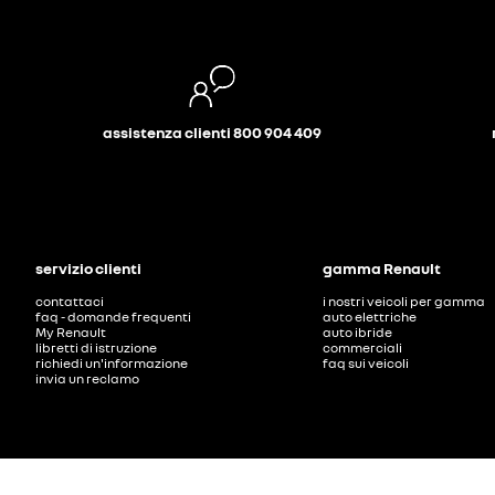
assistenza clienti 800 904 409
servizio clienti
gamma Renault
contattaci
i nostri veicoli per gamma
faq - domande frequenti
auto elettriche
My Renault
auto ibride
libretti di istruzione
commerciali
richiedi un'informazione
faq sui veicoli
invia un reclamo