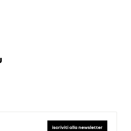
nuti video.
u
nuti video.
iscriviti alla newsletter