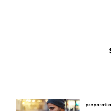
Youtube è 
Youtube è 
preparati a