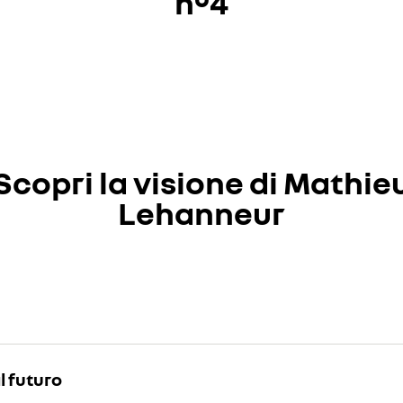
n°4
disattivato. Consenti l'utilizzo dei cookie social per accedere ai conte
rifiuto
accetto
Scopri la visione di Mathie
Lehanneur
disattivato. Consenti l'utilizzo dei cookie social per accedere ai conte
rifiuto
accetto
l futuro