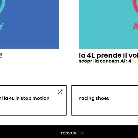
!
la 4L prende il vo
scopri la concept Air 4
i la 4L in stop motion
racing shoe5
torna su