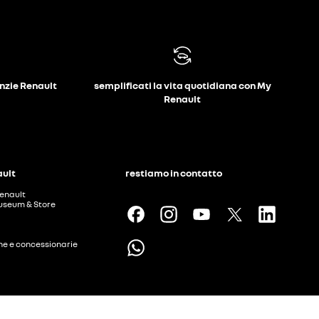
anzie Renault
semplificati la vita quotidiana con My
Renault
ault
restiamo in contatto
enault
useum & Store
ine e concessionarie