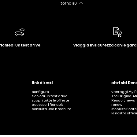
torna su
richiedi un test drive
viaggia in sicurezza con le gar
link diretti
altri siti Ren
configura
vantaggi My R
richiedi un test drive
The Original M
scopri tutte le offerte
Renault news
accessori Renault
renew
consulta una brochure
Mobilize Share
le nostre offic