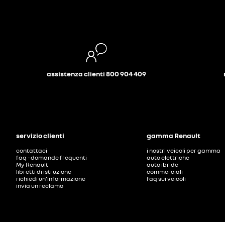
assistenza clienti 800 904 409
servizio clienti
gamma Renault
contattaci
i nostri veicoli per gamma
faq - domande frequenti
auto elettriche
My Renault
auto ibride
libretti di istruzione
commerciali
richiedi un'informazione
faq sui veicoli
invia un reclamo