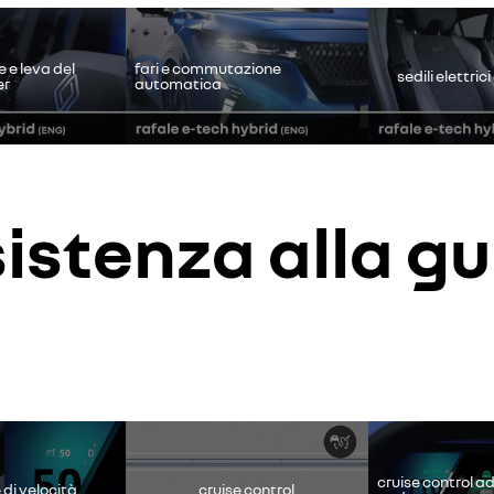
rifiuto
accetto
e e leva del
fari e commutazione
sedili elettrici
er
automatica
sistenza alla gu
disattivato. Consenti l'utilizzo dei cookie social per accedere ai conte
rifiuto
accetto
cruise control a
 di velocità
cruise control