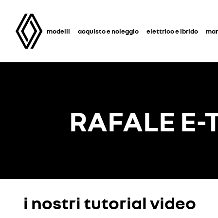
modelli
acquisto e noleggio
elettrico e ibrido
man
RAFALE E-
i nostri tutorial video