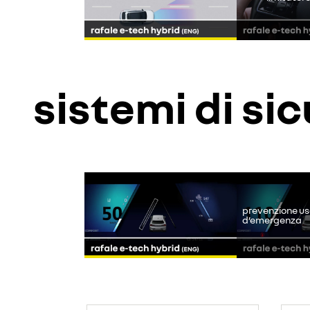
sistemi di si
Youtube è 
prevenzione usc
d’emergenza