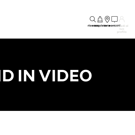
ricerca
acquisto
rete
contatti
accedi al
tuo
profilo
D IN VIDEO