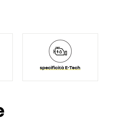
specificità E-Tech
e
nuti video.