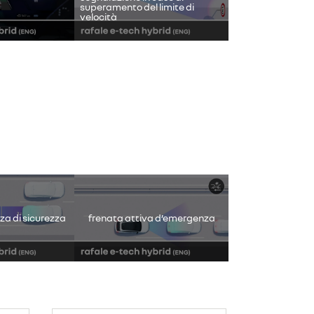
superamento del limite di
velocità
nuti video.
frenata attiva d
retromarcia
za di sicurezza
frenata attiva d’emergenza