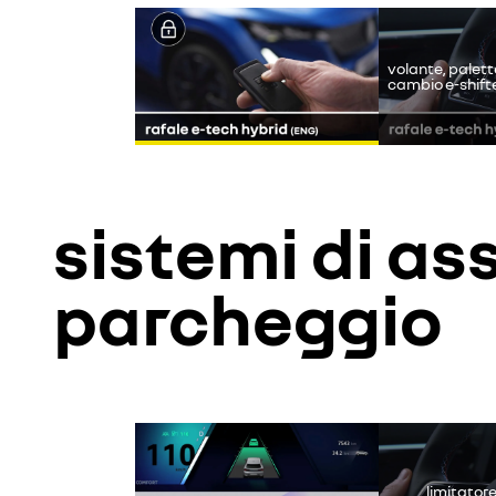
volante, palett
cambio e-shift
sistemi di as
parcheggio
Youtube è 
limitatore