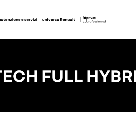
privati
utenzione e servizi
universo Renault
professionisti
TECH FULL HYBRI