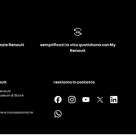
anzie Renault
semplificati la vita quotidiana con My
Renault
ault
restiamo in contatto
enault
useum & Store
ine e concessionarie