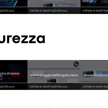
and go
curezza
disattivato. Consenti l'utilizzo dei cookie social per accedere ai conte
rifiuto
accetto
ita di corsia
monitoraggio dell’angolo cieco
avviso di distan