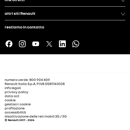
altri siti Renault
restiamo in contatto
numero verde: 800 904 409
Renault Italia S.p.A. P.IVA 05811161008
info legali
privacy policy
data act
cookie
gestisci i cookie
profilazione
accessibilità
disattivazione delle reti mobili 2G / 3G
© Renault 2017 - 2026