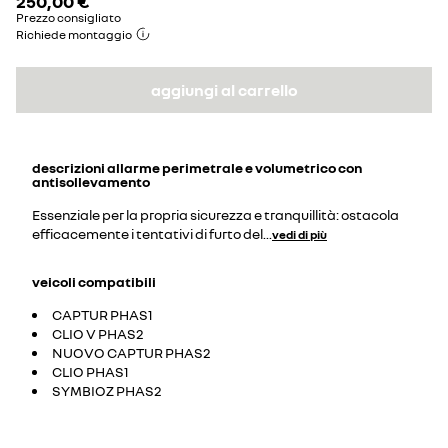
250,00 €
Prezzo consigliato
Richiede montaggio
aggiungi al carrello
descrizioni
allarme perimetrale e volumetrico con
antisollevamento
Essenziale per la propria sicurezza e tranquillità: ostacola
efficacemente i tentativi di furto del
...
vedi di più
veicoli compatibili
CAPTUR PHAS1
CLIO V PHAS2
NUOVO CAPTUR PHAS2
CLIO PHAS1
SYMBIOZ PHAS2