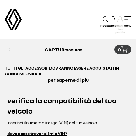
ricerca
acquisto
Menu
accedi al
tuo
profilo
CAPTUR
0
modifica
TUTTI GLI ACCESSORI DOVRANNO ESSERE ACQUISTATI IN
CONCESSIONARIA
per saperne di più
verifica la compatibilità del tuo
veicolo
inserisci il numero di targa (VIN) del tuo veicolo
dove posso trovare il mio VIN?