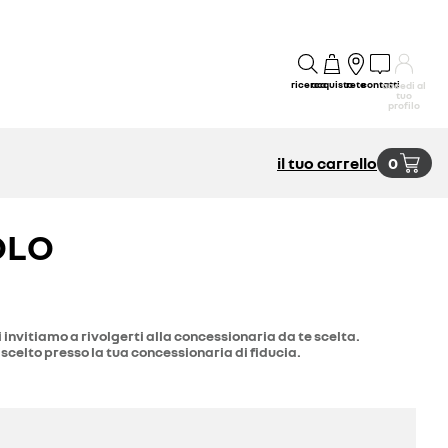
ricerca
acquisto
rete
contatti
accedi al
tuo
profilo
il tuo carrello
0
OLO
i invitiamo a rivolgerti alla concessionaria da te scelta.
 scelto presso la tua concessionaria di fiducia.