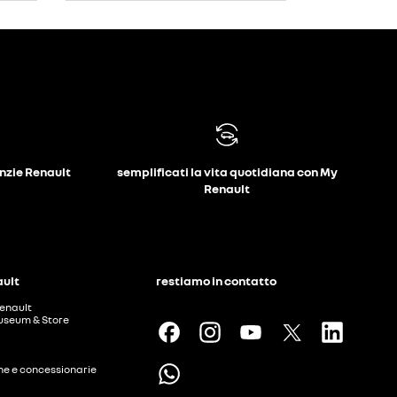
anzie Renault
semplificati la vita quotidiana con My
Renault
ault
restiamo in contatto
enault
useum & Store
ine e concessionarie