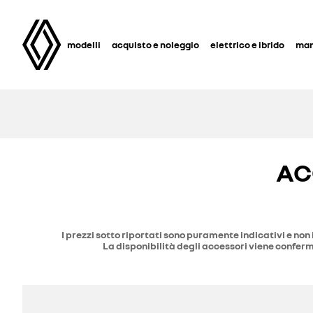
modelli
acquisto e noleggio
elettrico e ibrido
man
AC
I prezzi sotto riportati sono puramente indicativi e non 
La disponibilità degli accessori viene conferma