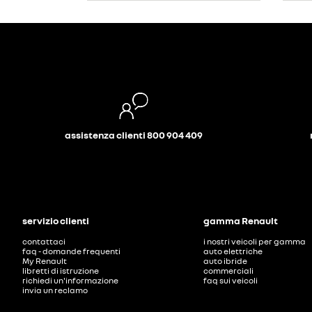
assistenza clienti 800 904 409
servizio clienti
gamma Renault
contattaci
i nostri veicoli per gamma
faq - domande frequenti
auto elettriche
My Renault
auto ibride
libretti di istruzione
commerciali
richiedi un'informazione
faq sui veicoli
invia un reclamo