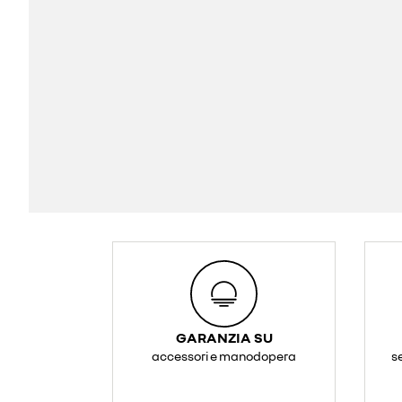
GARANZIA SU
accessori e manodopera
s