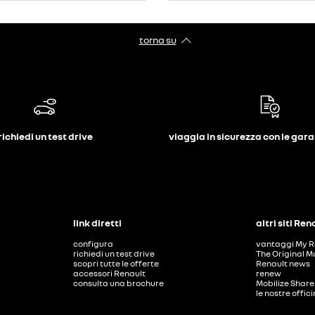
torna su
richiedi un test drive
viaggia in sicurezza con le gar
link diretti
altri siti Ren
configura
vantaggi My R
richiedi un test drive
The Original M
scopri tutte le offerte
Renault news
accessori Renault
renew
consulta una brochure
Mobilize Share
le nostre offic