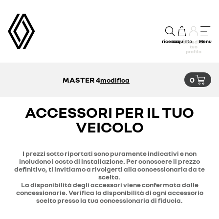
ricerca
acquisto
Menu
accedi al
tuo
profilo
MASTER 4
0
modifica
ACCESSORI PER IL TUO
VEICOLO
I prezzi sotto riportati sono puramente indicativi e non
includono i costo di installazione. Per conoscere il prezzo
definitivo, ti invitiamo a rivolgerti alla concessionaria da te
scelta.
La disponibilità degli accessori viene confermata dalle
concessionarie. Verifica la disponibilità di ogni accessorio
scelto presso la tua concessionaria di fiducia.