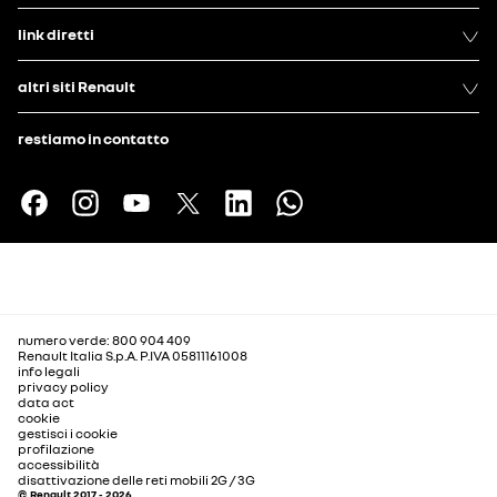
link diretti
altri siti Renault
restiamo in contatto
numero verde: 800 904 409
Renault Italia S.p.A. P.IVA 05811161008
info legali
privacy policy
data act
cookie
gestisci i cookie
profilazione
accessibilità
disattivazione delle reti mobili 2G / 3G
© Renault 2017 - 2026