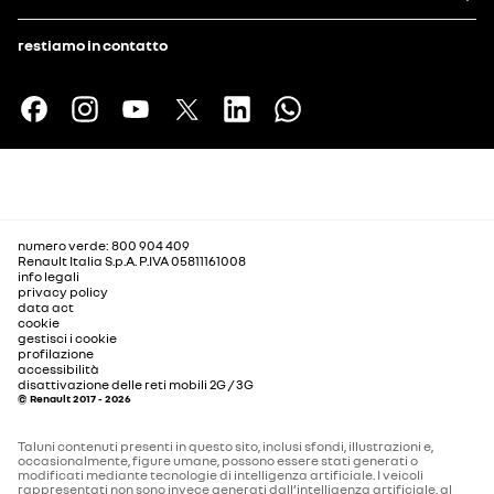
restiamo in contatto
numero verde: 800 904 409
Renault Italia S.p.A. P.IVA 05811161008
info legali
privacy policy
data act
cookie
gestisci i cookie
profilazione
accessibilità
disattivazione delle reti mobili 2G / 3G
© Renault 2017 - 2026
Taluni contenuti presenti in questo sito, inclusi sfondi, illustrazioni e,
occasionalmente, figure umane, possono essere stati generati o
modificati mediante tecnologie di intelligenza artificiale. I veicoli
rappresentati non sono invece generati dall’intelligenza artificiale, al