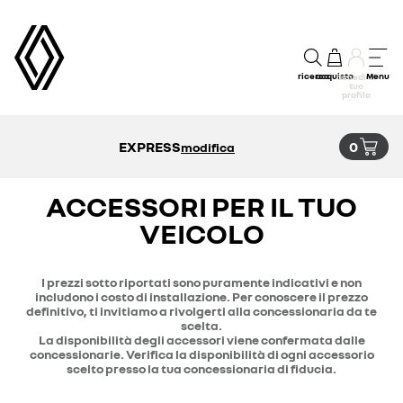
ricerca
acquisto
Menu
accedi al
tuo
profilo
EXPRESS
0
modifica
ACCESSORI PER IL TUO
VEICOLO
I prezzi sotto riportati sono puramente indicativi e non
includono i costo di installazione. Per conoscere il prezzo
definitivo, ti invitiamo a rivolgerti alla concessionaria da te
scelta.
La disponibilità degli accessori viene confermata dalle
concessionarie. Verifica la disponibilità di ogni accessorio
scelto presso la tua concessionaria di fiducia.