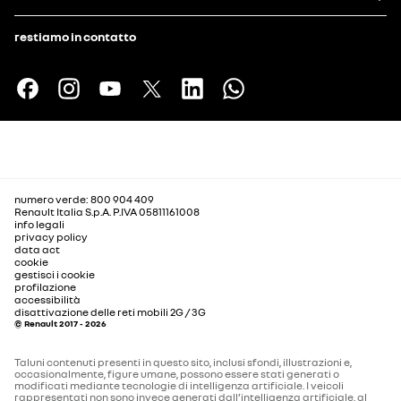
restiamo in contatto
numero verde: 800 904 409
Renault Italia S.p.A. P.IVA 05811161008
info legali
privacy policy
data act
cookie
gestisci i cookie
profilazione
accessibilità
disattivazione delle reti mobili 2G / 3G
© Renault 2017 - 2026
Taluni contenuti presenti in questo sito, inclusi sfondi, illustrazioni e,
occasionalmente, figure umane, possono essere stati generati o
modificati mediante tecnologie di intelligenza artificiale. I veicoli
rappresentati non sono invece generati dall’intelligenza artificiale, al