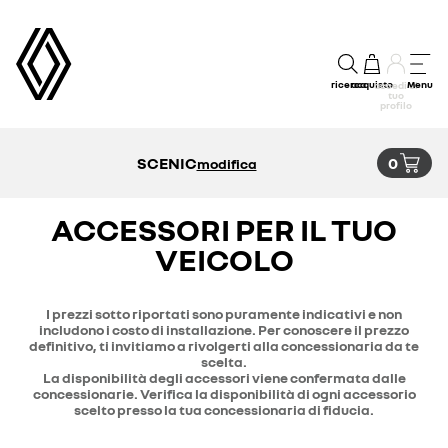
ricerca
acquisto
Menu
accedi al
tuo
profilo
SCENIC
0
modifica
ACCESSORI PER IL TUO
VEICOLO
I prezzi sotto riportati sono puramente indicativi e non
includono i costo di installazione. Per conoscere il prezzo
definitivo, ti invitiamo a rivolgerti alla concessionaria da te
scelta.
La disponibilità degli accessori viene confermata dalle
concessionarie. Verifica la disponibilità di ogni accessorio
scelto presso la tua concessionaria di fiducia.