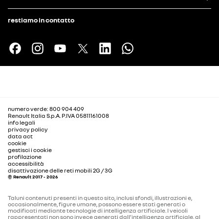
restiamo in contatto
numero verde: 800 904 409
Renault Italia S.p.A. P.IVA 05811161008
info legali
privacy policy
data act
cookie
gestisci i cookie
profilazione
accessibilità
disattivazione delle reti mobili 2G / 3G
© Renault 2017 - 2026
Taluni contenuti presenti in questo sito, inclusi sfondi, illustrazioni e,
occasionalmente, figure umane, possono essere stati generati o
modificati mediante tecnologie di intelligenza artificiale. I veicoli
rappresentati non sono invece generati dall’intelligenza artificiale, al