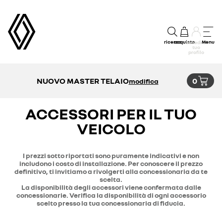
ricerca
acquisto
Menu
accedi al
tuo
profilo
NUOVO MASTER TELAIO
0
modifica
ACCESSORI PER IL TUO
VEICOLO
I prezzi sotto riportati sono puramente indicativi e non
includono i costo di installazione. Per conoscere il prezzo
definitivo, ti invitiamo a rivolgerti alla concessionaria da te
scelta.
La disponibilità degli accessori viene confermata dalle
concessionarie. Verifica la disponibilità di ogni accessorio
scelto presso la tua concessionaria di fiducia.