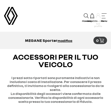
ricerca
acquisto
Menu
accedi al
tuo
profilo
MEGANE Sporter
0
modifica
ACCESSORI PER IL TUO
VEICOLO
I prezzi sotto riportati sono puramente indicativi e non
includono i costo di installazione. Per conoscere il prezzo
definitivo, ti invitiamo a rivolgerti alla concessionaria da te
scelta.
La disponibilità degli accessori viene confermata dalle
concessionarie. Verifica la disponibilità di ogni accessorio
scelto presso la tua concessionaria di fiducia.