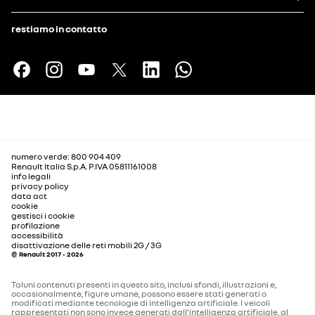
restiamo in contatto
numero verde: 800 904 409
Renault Italia S.p.A. P.IVA 05811161008
info legali
privacy policy
data act
cookie
gestisci i cookie
profilazione
accessibilità
disattivazione delle reti mobili 2G / 3G
© Renault 2017 - 2026
Taluni contenuti presenti in questo sito, inclusi sfondi, illustrazioni e,
occasionalmente, figure umane, possono essere stati generati o
modificati mediante tecnologie di intelligenza artificiale. I veicoli
rappresentati non sono invece generati dall’intelligenza artificiale, al