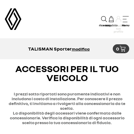
ricerca
acquisto
Menu
accedi al
tuo
profilo
TALISMAN Sporter
0
modifica
ACCESSORI PER IL TUO
VEICOLO
I prezzi sotto riportati sono puramente indicativi e non
includono i costo di installazione. Per conoscere il prezzo
definitivo, ti invitiamo a rivolgerti alla concessionaria da te
scelta.
La disponibilità degli accessori viene confermata dalle
concessionarie. Verifica la disponibilità di ogni accessorio
scelto presso la tua concessionaria di fiducia.