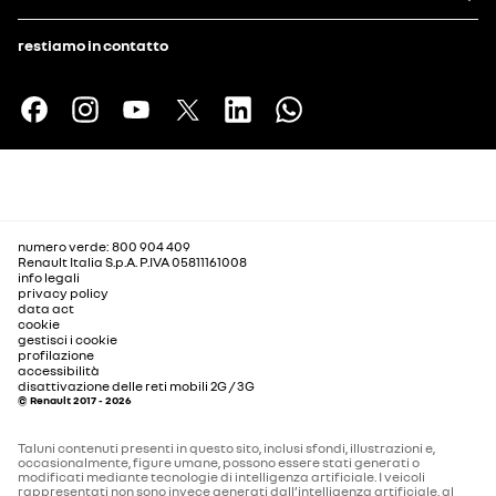
restiamo in contatto
numero verde: 800 904 409
Renault Italia S.p.A. P.IVA 05811161008
info legali
privacy policy
data act
cookie
gestisci i cookie
profilazione
accessibilità
disattivazione delle reti mobili 2G / 3G
© Renault 2017 - 2026
Taluni contenuti presenti in questo sito, inclusi sfondi, illustrazioni e,
occasionalmente, figure umane, possono essere stati generati o
modificati mediante tecnologie di intelligenza artificiale. I veicoli
rappresentati non sono invece generati dall’intelligenza artificiale, al