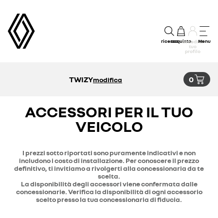
ricerca
acquisto
Menu
accedi al
tuo
profilo
TWIZY
0
modifica
ACCESSORI PER IL TUO
VEICOLO
I prezzi sotto riportati sono puramente indicativi e non
includono i costo di installazione. Per conoscere il prezzo
definitivo, ti invitiamo a rivolgerti alla concessionaria da te
scelta.
La disponibilità degli accessori viene confermata dalle
concessionarie. Verifica la disponibilità di ogni accessorio
scelto presso la tua concessionaria di fiducia.