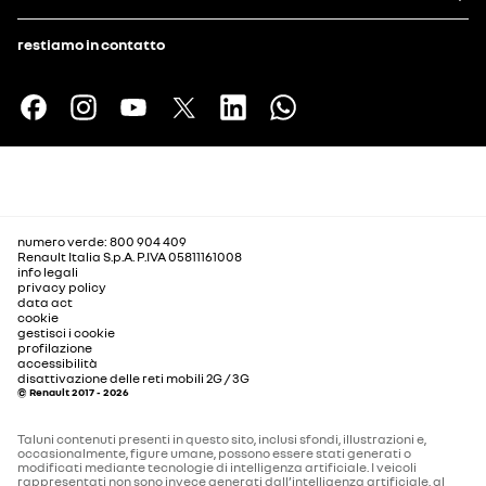
restiamo in contatto
numero verde: 800 904 409
Renault Italia S.p.A. P.IVA 05811161008
info legali
privacy policy
data act
cookie
gestisci i cookie
profilazione
accessibilità
disattivazione delle reti mobili 2G / 3G
© Renault 2017 - 2026
Taluni contenuti presenti in questo sito, inclusi sfondi, illustrazioni e,
occasionalmente, figure umane, possono essere stati generati o
modificati mediante tecnologie di intelligenza artificiale. I veicoli
rappresentati non sono invece generati dall’intelligenza artificiale, al