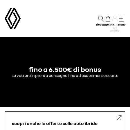
ricerca
acquisto
Menu
accedi al
tuo
profilo
fino a 6.500€ di bonus
su vetture in pronta consegna fino ad esaurimento scorte
scopri anche le offerte sulle auto ibride