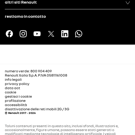
altri siti Renault
restiamo in contatto
numero verde: 800 904 409
Renault Italia S.p.A. P.IVA 05811161008
info legali
privacy policy
data act
cookie
gestisci i cookie
profilazione
accessibilità
disattivazione delle reti mobili 2G / 3G
© Renault 2017 - 2026
Taluni contenuti presenti in questo sito, inclusi sfondi, illustrazioni e,
occasionalmente, figure umane, possono essere stati generati o
modificati mediante tecnologie di intelligenza artificiale. I veicoli