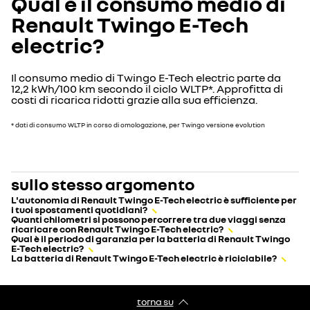
Qual è il consumo medio di
Renault Twingo E-Tech
electric?
Il consumo medio di Twingo E-Tech electric parte da
12,2 kWh/100 km secondo il ciclo WLTP*. Approfitta di
costi di ricarica ridotti grazie alla sua efficienza.
* dati di consumo WLTP in corso di omologazione, per Twingo versione evolution
sullo stesso argomento
L'autonomia di Renault Twingo E-Tech electric è sufficiente per
i tuoi spostamenti quotidiani?
Quanti chilometri si possono percorrere tra due viaggi senza
ricaricare con Renault Twingo E-Tech electric?
Qual è il periodo di garanzia per la batteria di Renault Twingo
E-Tech electric?
La batteria di Renault Twingo E-Tech electric è riciclabile?
torna su