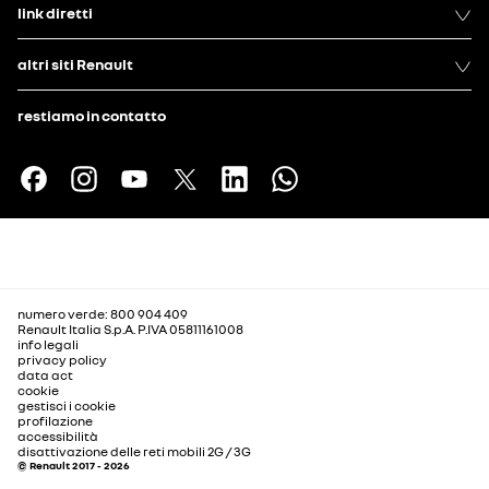
link diretti
altri siti Renault
restiamo in contatto
numero verde: 800 904 409
Renault Italia S.p.A. P.IVA 05811161008
info legali
privacy policy
data act
cookie
gestisci i cookie
profilazione
accessibilità
disattivazione delle reti mobili 2G / 3G
© Renault 2017 - 2026