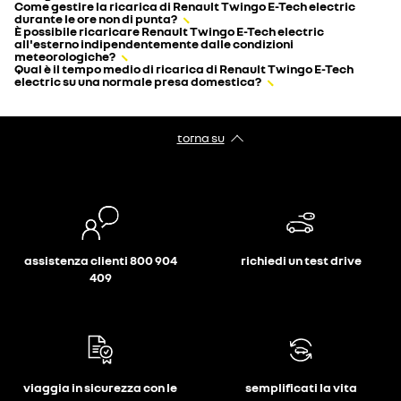
Come gestire la ricarica di Renault Twingo E-Tech electric
durante le ore non di punta?
È possibile ricaricare Renault Twingo E-Tech electric
all'esterno indipendentemente dalle condizioni
meteorologiche?
Qual è il tempo medio di ricarica di Renault Twingo E-Tech
electric su una normale presa domestica?
torna su
assistenza clienti 800 904
richiedi un test drive
409
viaggia in sicurezza con le
semplificati la vita