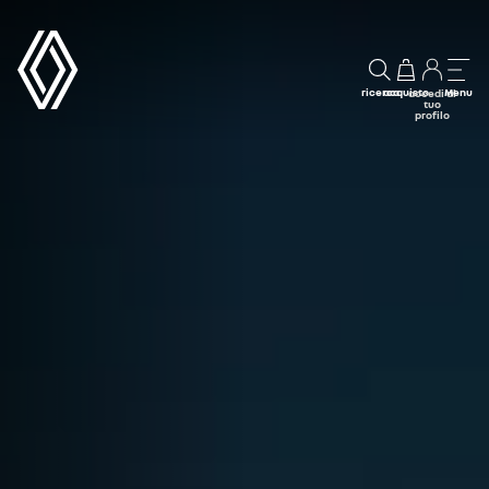
ricerca
acquisto
Menu
accedi al
tuo
profilo